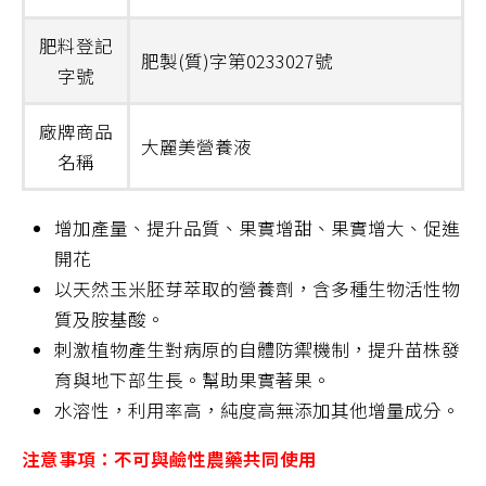
肥料登記
肥製(質)字第0233027號
字號
廠牌商品
大麗美營養液
名稱
增加產量、提升品質、果實增甜、果實增大、促進
開花
以天然玉米胚芽萃取的營養劑，含多種生物活性物
質及胺基酸。
刺激植物產生對病原的自體防禦機制，提升苗株發
育與地下部生長。幫助果實著果。
水溶性，利用率高，純度高無添加其他增量成分。
注意事項：不可與鹼性農藥共同使用