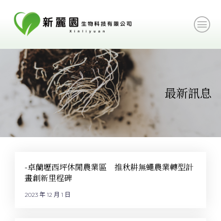
最新訊息
-卓蘭壢西坪休閒農業區 推秋耕無蠅農業轉型計
畫創新里程碑
2023 年 12 月 1 日