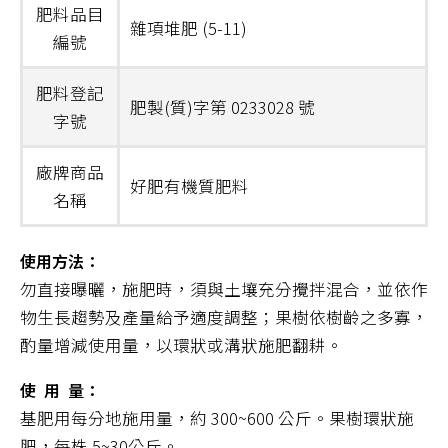
肥料品目
雜項堆肥 (5-11)
編號
肥料登記
肥製(質)字第 0233028 號
字號
廠牌商品
好肥有機質肥料
名稱
使用方法：
勿直接曝曬，施肥時，須與土壤充分攪拌混合，並依作
物生長趨勢及產量給予適度調整；果樹依樹齡之多寡，
酌量增減使用量，以環狀或溝狀施肥翻耕。
使 用 量：
基肥用每分地施用量，約 300~600 公斤。果樹環狀施
肥，每株 5~30公斤。