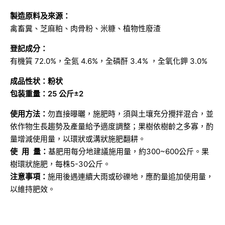
製造原料及來源：
禽畜糞、芝麻粕、肉骨粉、米糠、植物性廢渣
登記成分：
有機質 72.0%，全氮 4.6%，全磷酐 3.4% ，全氧化鉀 3.0%
成品性状：粉状
包装重量：25 公斤±2
使用方法：
勿直接曝曬，施肥時，須與土壤充分攪拌混合，並
依作物生長趨勢及產量給予適度調整；果樹依樹齡之多寡，酌
量增減使用量，以環狀或溝狀施肥翻耕。
使 用 量：
基肥用每分地建議施用量，約300~600公斤。果
樹環狀施肥，每株5-30公斤。
注意事項：
施用後遇連續大雨或砂礫地，應酌量追加使用量，
以維持肥效。