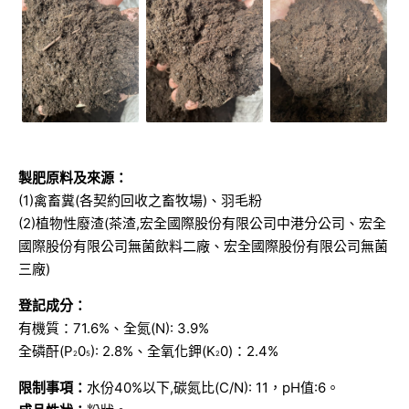
製肥原料及來源：
(1)禽畜糞(各契約回收之畜牧場)、羽毛粉
(2)植物性廢渣(茶渣,宏全國際股份有限公司中港分公司、宏全
國際股份有限公司無菌飲料二廠、宏全國際股份有限公司無菌
三廠)
登記成分：
有機質：71.6%、全氮(N): 3.9%
全磷酐(P
0
): 2.8%、全氧化鉀(K
0)：2.4%
2
5
2
限制事項：
水份40%以下,碳氮比(C/N): 11，pH值:6。