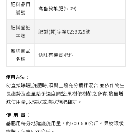
肥料品目
禽畜糞堆肥(5-09)
編號
肥料登記
肥製(質)字第0233029號
字號
廠牌商品
快旺有機質肥料
名稱
使用方法：
勿直接曝曬,施肥時,須與土壤充分攪拌混合,並依作物生
長趨勢及產量給予適度調整:果樹依樹齡之多寡,酌量增
減使用量,以環狀或溝狀施肥翻耕。
使 用 量：
基肥用每分地建議施用量，約300-600公斤。果樹環状
施肥，每株5-30公斤。