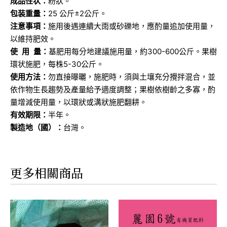
成品性状：
粉狀。
包装重量：
25 公斤±2公斤。
注意事項：
施用後遇連續大雨或砂礫地，應酌量追加使用量，
以維持肥效。
使 用 量：
基肥用每分地建議施用量，約300-600公斤。果樹
環状施肥，每株5-30公斤。
使用方法：
勿直接曝曬，施肥時，須與土壤充分攪拌混合，並
依作物生長趨勢及產量給予適度調整；果樹依樹齡之多寡，酌
量增減使用量，以環狀或溝狀施肥翻耕。
有效期限：
半年。
製造地（國）：
台灣。
更多相關商品